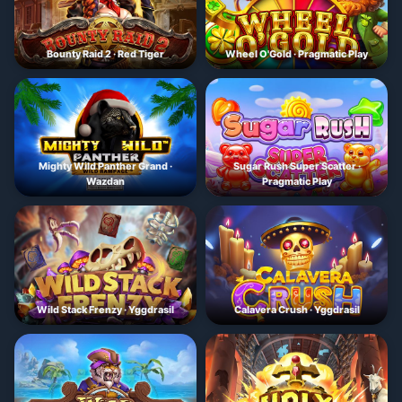
Bounty Raid 2 · Red Tiger
Wheel O'Gold · Pragmatic Play
Mighty Wild Panther Grand ·
Sugar Rush Super Scatter ·
Wazdan
Pragmatic Play
Wild Stack Frenzy · Yggdrasil
Calavera Crush · Yggdrasil