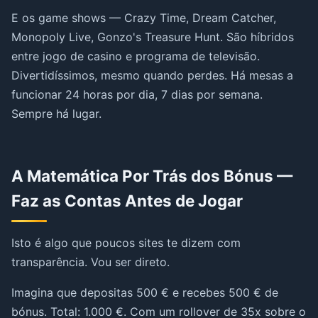
E os game shows — Crazy Time, Dream Catcher,
Monopoly Live, Gonzo's Treasure Hunt. São híbridos
entre jogo de casino e programa de televisão.
Divertidíssimos, mesmo quando perdes. Há mesas a
funcionar 24 horas por dia, 7 dias por semana.
Sempre há lugar.
A Matemática Por Trás dos Bónus —
Faz as Contas Antes de Jogar
Isto é algo que poucos sites te dizem com
transparência. Vou ser direto.
Imagina que depositas 500 € e recebes 500 € de
bónus. Total: 1.000 €. Com um rollover de 35x sobre o