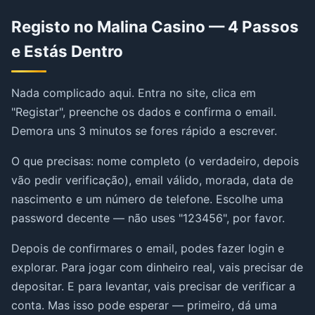
Registo no Malina Casino — 4 Passos
e Estás Dentro
Nada complicado aqui. Entra no site, clica em
"Registar", preenche os dados e confirma o email.
Demora uns 3 minutos se fores rápido a escrever.
O que precisas: nome completo (o verdadeiro, depois
vão pedir verificação), email válido, morada, data de
nascimento e um número de telefone. Escolhe uma
password decente — não uses "123456", por favor.
Depois de confirmares o email, podes fazer login e
explorar. Para jogar com dinheiro real, vais precisar de
depositar. E para levantar, vais precisar de verificar a
conta. Mas isso pode esperar — primeiro, dá uma