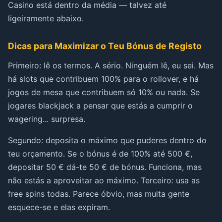
Casino está dentro da média — talvez até
ligeiramente abaixo.
Dicas para Maximizar o Teu Bónus de Registo
Primeiro: lê os termos. A sério. Ninguém lê, eu sei. Mas
há slots que contribuem 100% para o rollover, e há
jogos de mesa que contribuem só 10% ou nada. Se
jogares blackjack a pensar que estás a cumprir o
wagering... surpresa.
Segundo: deposita o máximo que puderes dentro do
teu orçamento. Se o bónus é de 100% até 500 €,
depositar 50 € dá-te 50 € de bónus. Funciona, mas
não estás a aproveitar ao máximo. Terceiro: usa as
free spins todas. Parece óbvio, mas muita gente
esquece-se e elas expiram.