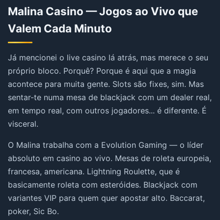
Malina Casino — Jogos ao Vivo que
Valem Cada Minuto
Já mencionei o live casino lá atrás, mas merece o seu
próprio bloco. Porquê? Porque é aqui que a magia
acontece para muita gente. Slots são fixes, sim. Mas
sentar-te numa mesa de blackjack com um dealer real,
em tempo real, com outros jogadores... é diferente. É
visceral.
O Malina trabalha com a Evolution Gaming — o líder
absoluto em casino ao vivo. Mesas de roleta europeia,
francesa, americana. Lightning Roulette, que é
basicamente roleta com esteróides. Blackjack com
variantes VIP para quem quer apostar alto. Baccarat,
poker, Sic Bo.