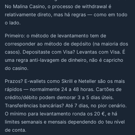
No Malina Casino, o processo de withdrawal é
relativamente direto, mas há regras — como em todo
o lado.
Primeiro: o método de levantamento tem de
corresponder ao método de depósito (na maioria dos
casos). Depositaste com Visa? Levantas com Visa. É
uma regra anti-lavagem de dinheiro, não é capricho
do casino.
Prazos? E-wallets como Skrill e Neteller são os mais
rápidos — normalmente 24 a 48 horas. Cartões de
crédito/débito podem demorar 3 a 5 dias úteis.
Transferências bancárias? Até 7 dias, no pior cenário.
O mínimo para levantamento ronda os 20 €, e há
limites semanais e mensais dependendo do teu nível
de conta.