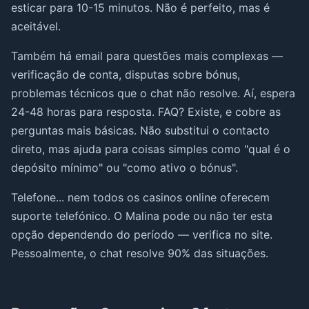
esticar para 10-15 minutos. Não é perfeito, mas é
aceitável.
Também há email para questões mais complexas —
verificação de conta, disputas sobre bónus,
problemas técnicos que o chat não resolve. Aí, espera
24-48 horas para resposta. FAQ? Existe, e cobre as
perguntas mais básicas. Não substitui o contacto
direto, mas ajuda para coisas simples como "qual é o
depósito mínimo" ou "como ativo o bónus".
Telefone... nem todos os casinos online oferecem
suporte telefónico. O Malina pode ou não ter esta
opção dependendo do período — verifica no site.
Pessoalmente, o chat resolve 90% das situações.