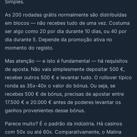
Simples.
As 200 rodadas grátis normalmente são distribuídas
em blocos — não recebes tudo de uma vez. Costuma
ser algo como 20 por dia durante 10 dias, ou 40 por
dia durante 5. Depende da promoção ativa no
momento do registo.
Mas atenção — e isto é fundamental — há requisitos
de aposta. Não vais simplesmente depositar 500 €,
receber outros 500 € e levantar tudo. O rollover típico
ronda as 35x-40x o valor do bónus. Ou seja, se
recebes 500 € de bónus, precisas de apostar entre
17.500 € e 20.000 € antes de poderes levantar os
ganhos provenientes desse bónus.
Parece muito? É o padrão da indústria. Há casinos
com 50x ou até 60x. Comparativamente, o Malina