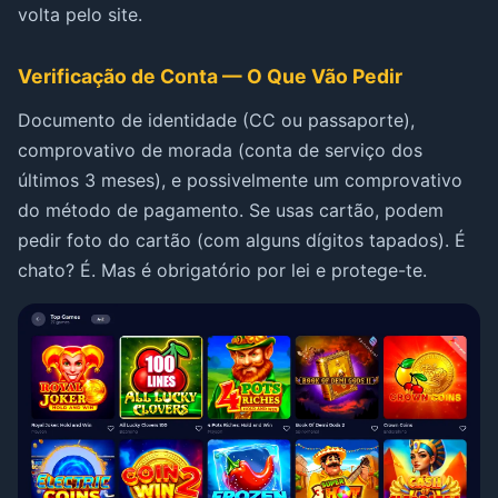
volta pelo site.
Verificação de Conta — O Que Vão Pedir
Documento de identidade (CC ou passaporte),
comprovativo de morada (conta de serviço dos
últimos 3 meses), e possivelmente um comprovativo
do método de pagamento. Se usas cartão, podem
pedir foto do cartão (com alguns dígitos tapados). É
chato? É. Mas é obrigatório por lei e protege-te.