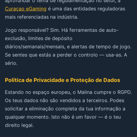
aprofundar o tema de regulamentação no setor, a
Curaçao eGaming
é uma das entidades reguladoras
mais referenciadas na indústria.
Jogo responsável? Sim. Há ferramentas de auto-
exclusão, limites de depósito
diários/semanais/mensais, e alertas de tempo de jogo.
Se sentes que estás a perder o controlo — usa-as. A
sério.
Política de Privacidade e Proteção de Dados
Estando no espaço europeu, o Malina cumpre o RGPD.
Os teus dados não são vendidos a terceiros. Podes
solicitar a eliminação completa da tua informação a
qualquer momento. Isto não é um favor — é o teu
direito legal.