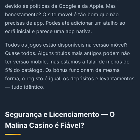
devido às políticas da Google e da Apple. Mas
honestamente? O site móvel é tão bom que não
precisas de app. Podes até adicionar um atalho ao
ecrã inicial e parece uma app nativa.
Todos os jogos estão disponíveis na versão móvel?
Quase todos. Alguns títulos mais antigos podem não
ter versão mobile, mas estamos a falar de menos de
5% do catálogo. Os bónus funcionam da mesma
forma, o registo é igual, os depósitos e levantamentos
— tudo idêntico.
Segurança e Licenciamento — O
Malina Casino é Fiável?