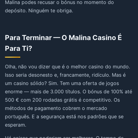
Malina podes recusar o bónus no momento do
depósito. Ninguém te obriga.
Para Terminar — O Malina Casino É
Para Ti?
Olha, não vou dizer que é o melhor casino do mundo.
Isso seria desonesto e, francamente, ridículo. Mas é
um casino sólido? Sim. Tem uma oferta de jogos
enorme — mais de 3.000 títulos. O bónus de 100% até
500 € com 200 rodadas grátis é competitivo. Os
métodos de pagamento cobrem o mercado
português. E a segurança está nos padrões que se
esperam.
Há coisas que poderiam ser melhores. O tempo de