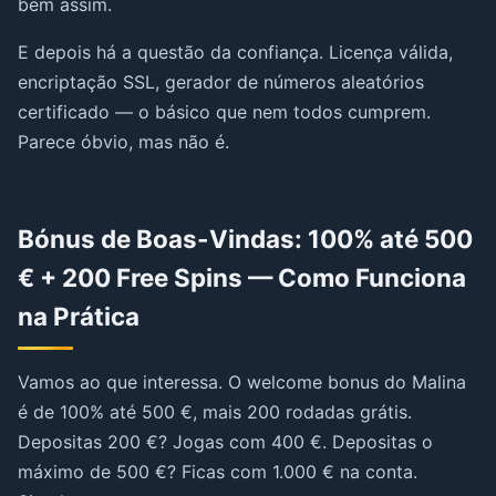
bem assim.
E depois há a questão da confiança. Licença válida,
encriptação SSL, gerador de números aleatórios
certificado — o básico que nem todos cumprem.
Parece óbvio, mas não é.
Bónus de Boas-Vindas: 100% até 500
€ + 200 Free Spins — Como Funciona
na Prática
Vamos ao que interessa. O welcome bonus do Malina
é de 100% até 500 €, mais 200 rodadas grátis.
Depositas 200 €? Jogas com 400 €. Depositas o
máximo de 500 €? Ficas com 1.000 € na conta.