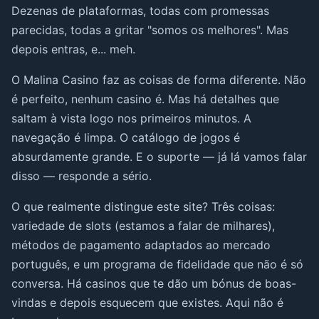
Dezenas de plataformas, todas com promessas
parecidas, todas a gritar "somos os melhores". Mas
depois entras, e... meh.
O Malina Casino faz as coisas de forma diferente. Não
é perfeito, nenhum casino é. Mas há detalhes que
saltam à vista logo nos primeiros minutos. A
navegação é limpa. O catálogo de jogos é
absurdamente grande. E o suporte — já lá vamos falar
disso — responde a sério.
O que realmente distingue este site? Três coisas:
variedade de slots (estamos a falar de milhares),
métodos de pagamento adaptados ao mercado
português, e um programa de fidelidade que não é só
conversa. Há casinos que te dão um bónus de boas-
vindas e depois esquecem que existes. Aqui não é